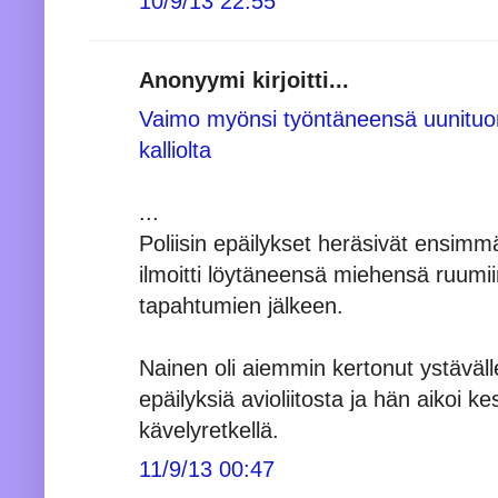
10/9/13 22:55
Anonyymi kirjoitti...
Vaimo myönsi työntäneensä uunituo
kalliolta
...
Poliisin epäilykset heräsivät ensimm
ilmoitti löytäneensä miehensä ruumiin
tapahtumien jälkeen.
Nainen oli aiemmin kertonut ystävälle
epäilyksiä avioliitosta ja hän aikoi ke
kävelyretkellä.
11/9/13 00:47