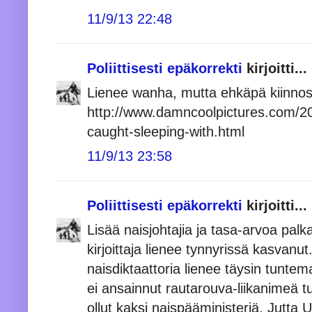
11/9/13 22:48
Poliittisesti epäkorrekti
kirjoitti...
Lienee wanha, mutta ehkäpä kiinnos
http://www.damncoolpictures.com/2
caught-sleeping-with.html
11/9/13 23:58
Poliittisesti epäkorrekti
kirjoitti...
Lisää naisjohtajia ja tasa-arvoa pal
kirjoittaja lienee tynnyrissä kasvanu
naisdiktaattoria lienee täysin tunte
ei ansainnut rautarouva-liikanimeä 
ollut kaksi naispääministeriä. Jutta 