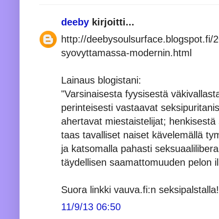
deeby
kirjoitti...
http://deebysoulsurface.blogspot.fi/
syovyttamassa-modernin.html
Lainaus blogistani:
"Varsinaisesta fyysisestä väkivallas
perinteisesti vastaavat seksipuritani
ahertavat miestaistelijat; henkisestä 
taas tavalliset naiset kävelemällä ty
ja katsomalla pahasti seksuaalilibera
täydellisen saamattomuuden pelon ilma
Suora linkki vauva.fi:n seksipalstalla!
11/9/13 06:50