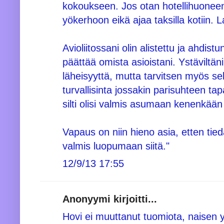
kokoukseen. Jos otan hotellihuoneen,
yökerhoon eikä ajaa taksilla kotiin. L
Avioliitossani olin alistettu ja ahdis
päättää omista asioistani. Ystäviltäni
läheisyyttä, mutta tarvitsen myös s
turvallisinta jossakin parisuhteen ta
silti olisi valmis asumaan kenenkää
Vapaus on niin hieno asia, etten ti
valmis luopumaan siitä."
12/9/13 17:55
Anonyymi kirjoitti...
Hovi ei muuttanut tuomiota, naisen yli