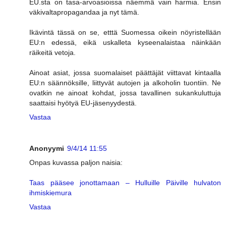
EU.sta on tasa-arvoasioissa näemmä vain harmia. Ensin
väkivaltapropagandaa ja nyt tämä.
Ikävintä tässä on se, etttä Suomessa oikein nöyristellään
EU:n edessä, eikä uskalleta kyseenalaistaa näinkään
räikeitä vetoja.
Ainoat asiat, jossa suomalaiset päättäjät viittavat kintaalla
EU:n säännöksille, liittyvät autojen ja alkoholin tuontiin. Ne
ovatkin ne ainoat kohdat, jossa tavallinen sukankuluttuja
saattaisi hyötyä EU-jäsenyydestä.
Vastaa
Anonyymi
9/4/14 11:55
Onpas kuvassa paljon naisia:
Taas pääsee jonottamaan – Hulluille Päiville hulvaton
ihmiskiemura
Vastaa