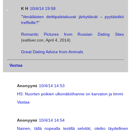
K H
10/4/14 19:58
"
Venäläisten deittipalstakuvat järkyttävät – pyytäisitkö
treffeille?
"
Romantic Pictures from Russian Dating Sites
(eatliver.con, April 4, 2014)
Great Dating Advice from Animals
Vastaa
Anonyymi
10/4/14 14:53
HS: Nuorten poikien ulkonäköihanne on karvaton ja timmi
Vastaa
Anonyymi
10/4/14 14:54
Nainen, tällä nopealla testillä selvität, oletko täydellinen