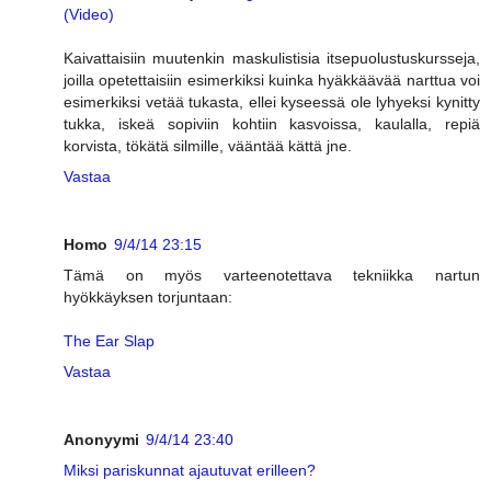
(Video)
Kaivattaisiin muutenkin maskulistisia itsepuolustuskursseja,
joilla opetettaisiin esimerkiksi kuinka hyäkkäävää narttua voi
esimerkiksi vetää tukasta, ellei kyseessä ole lyhyeksi kynitty
tukka, iskeä sopiviin kohtiin kasvoissa, kaulalla, repiä
korvista, tökätä silmille, vääntää kättä jne.
Vastaa
Homo
9/4/14 23:15
Tämä on myös varteenotettava tekniikka nartun
hyökkäyksen torjuntaan:
The Ear Slap
Vastaa
Anonyymi
9/4/14 23:40
Miksi pariskunnat ajautuvat erilleen?