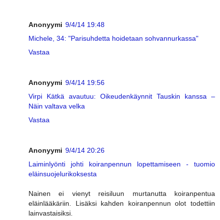
Anonyymi
9/4/14 19:48
Michele, 34: "Parisuhdetta hoidetaan sohvannurkassa"
Vastaa
Anonyymi
9/4/14 19:56
Virpi Kätkä avautuu: Oikeudenkäynnit Tauskin kanssa –
Näin valtava velka
Vastaa
Anonyymi
9/4/14 20:26
Laiminlyönti johti koiranpennun lopettamiseen - tuomio
eläinsuojelurikoksesta
Nainen ei vienyt reisiluun murtanutta koiranpentua
eläinlääkäriin. Lisäksi kahden koiranpennun olot todettiin
lainvastaisiksi.