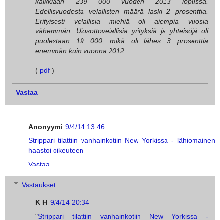
kaikkiaan 239 000 vuoden 2013 lopussa.
Edellisvuodesta velallisten määrä laski 2 prosenttia.
Erityisesti velallisia miehiä oli aiempia vuosia
vähemmän. Ulosottovelallisia yrityksiä ja yhteisöjä oli
puolestaan 19 000, mikä oli lähes 3 prosenttia
enemmän kuin vuonna 2012.
(
pdf
)
Vastaa
Anonyymi
9/4/14 13:46
Strippari tilattiin vanhainkotiin New Yorkissa - lähiomainen
haastoi oikeuteen
Vastaa
Vastaukset
K H
9/4/14 20:34
"
Strippari tilattiin vanhainkotiin New Yorkissa -