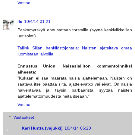
Vastaa
Ile
10/4/14 01:21
Paskamyrskyä ennustetaan torstaille (syynä keskiviikkoillan
uutisointi)
Tallink Siljan henkilöstöjohtaja: Naisten ajateltava omaa
juomistaan laivoilla
Ennustus Unioni Naisasialiiton kommentoinniksi
aiheesta:
"Kukaan ei saa määrätä naisia ajattelemaan. Naisten on
saatava itse päättää siitä, ajattelevatko vai eivät. On naisia
halventavaa ja täysin barbaarista syyttää naisten
ajattelemattomuudesta heitä itseään."
Vastaa
Vastaukset
Kari Hurtta (vajukki)
10/4/14 06:29