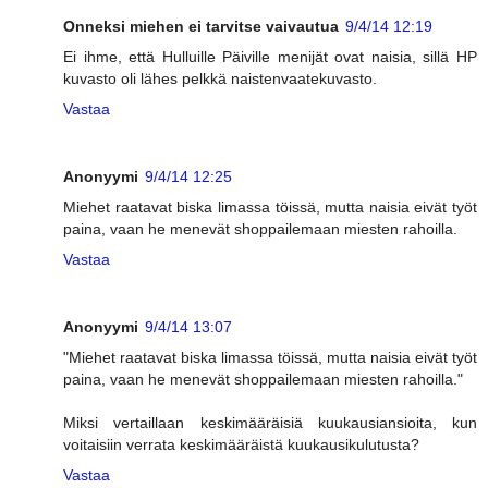
Onneksi miehen ei tarvitse vaivautua
9/4/14 12:19
Ei ihme, että Hulluille Päiville menijät ovat naisia, sillä HP
kuvasto oli lähes pelkkä naistenvaatekuvasto.
Vastaa
Anonyymi
9/4/14 12:25
Miehet raatavat biska limassa töissä, mutta naisia eivät työt
paina, vaan he menevät shoppailemaan miesten rahoilla.
Vastaa
Anonyymi
9/4/14 13:07
"Miehet raatavat biska limassa töissä, mutta naisia eivät työt
paina, vaan he menevät shoppailemaan miesten rahoilla."
Miksi vertaillaan keskimääräisiä kuukausiansioita, kun
voitaisiin verrata keskimääräistä kuukausikulutusta?
Vastaa