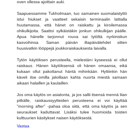
oven ollessa ajoittain auki.
Saapuessamme Tukholmaan, tuo samainen suomalaistyttö
istui hiukset ja vaatteet sekaisin terminaalin lattialla
huutamassa, että hänet on raiskattu ja kiroilemassa
ohikulkijoita. Saattoi sylkäistäkin jonkun ohikulkijan päälle.
Apua hänelle tarjonnut rouva sai tytöltä nyrkiniskun
kasvoihinsa. Saman päivän iltapäivälehdet sitten
huusivatkin lööppejä joukkoraiskauksesta laivalla.
Tytön käytöksen perusteella, mielestäni kyseessä ei ollut
raiskaus. Hänen käytöksensä oli hänen omaansa, eikä
kukaan ollut pakottanut häntä mihinkään. Hyttiinkin hän
käveli itse omilla jaloillaan kahta nuorta miestä samaan
aikaan halaillen ja kaulaillen.
Jos oma käytös on asiatonta, ja jos sallii itsensä mennä liian
pitkälle, raiskaussyytteiden perusteena ei voi käyttää
"morning after" -pahaa oloa siitä, että oma käytös ja sen
seuraukset kaduttavat. Lisäksi tulee huomioida toisten
kulttuurien käsitykset naisen käytöksestä.
Vastaa