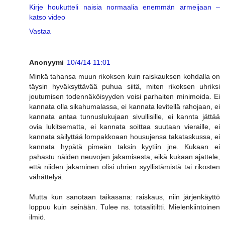
Kirje houkutteli naisia normaalia enemmän armeijaan –
katso video
Vastaa
Anonyymi
10/4/14 11:01
Minkä tahansa muun rikoksen kuin raiskauksen kohdalla on
täysin hyväksyttävää puhua siitä, miten rikoksen uhriksi
joutumisen todennäköisyyden voisi parhaiten minimoida. Ei
kannata olla sikahumalassa, ei kannata levitellä rahojaan, ei
kannata antaa tunnuslukujaan sivullisille, ei kannta jättää
ovia lukitsematta, ei kannata soittaa suutaan vieraille, ei
kannata säilyttää lompakkoaan housujensa takataskussa, ei
kannata hypätä pimeän taksin kyytiin jne. Kukaan ei
pahastu näiden neuvojen jakamisesta, eikä kukaan ajattele,
että niiden jakaminen olisi uhrien syyllistämistä tai rikosten
vähättelyä.
Mutta kun sanotaan taikasana: raiskaus, niin järjenkäyttö
loppuu kuin seinään. Tulee ns. totaalitiltti. Mielenkiintoinen
ilmiö.