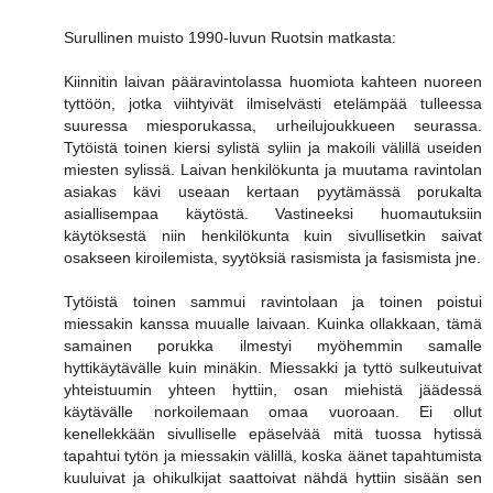
Surullinen muisto 1990-luvun Ruotsin matkasta:
Kiinnitin laivan pääravintolassa huomiota kahteen nuoreen
tyttöön, jotka viihtyivät ilmiselvästi etelämpää tulleessa
suuressa miesporukassa, urheilujoukkueen seurassa.
Tytöistä toinen kiersi sylistä syliin ja makoili välillä useiden
miesten sylissä. Laivan henkilökunta ja muutama ravintolan
asiakas kävi useaan kertaan pyytämässä porukalta
asiallisempaa käytöstä. Vastineeksi huomautuksiin
käytöksestä niin henkilökunta kuin sivullisetkin saivat
osakseen kiroilemista, syytöksiä rasismista ja fasismista jne.
Tytöistä toinen sammui ravintolaan ja toinen poistui
miessakin kanssa muualle laivaan. Kuinka ollakkaan, tämä
samainen porukka ilmestyi myöhemmin samalle
hyttikäytävälle kuin minäkin. Miessakki ja tyttö sulkeutuivat
yhteistuumin yhteen hyttiin, osan miehistä jäädessä
käytävälle norkoilemaan omaa vuoroaan. Ei ollut
kenellekkään sivulliselle epäselvää mitä tuossa hytissä
tapahtui tytön ja miessakin välillä, koska äänet tapahtumista
kuuluivat ja ohikulkijat saattoivat nähdä hyttiin sisään sen