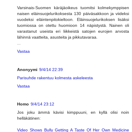
Varsinais-Suomen käräjäoikeus tuomitsi kolmekymppisen
naisen eläinsuojelurikoksesta 130 päiväsakkoon ja viideksi
vuodeksi eläintenpitokieltoon. Eläinsuojelurikoksen lisäksi
tuomiossa on otettu huomioon 14 näpistystä. Nainen oli
varastanut useista eri liikkeistä satojen eurojen arvosta
lähinnä vaatteita, asusteita ja pikkutavaraa.
...
Vastaa
Anonyymi
9/4/14 22:39
Parisuhde rakentuu kolmesta askeleesta
Vastaa
Homo
9/4/14 23:12
Jos joku ämmä kävisi kimppuuni, en kyllä olisi noin
helläkätinen:
Video Shows Bully Getting A Taste Of Her Own Medicine