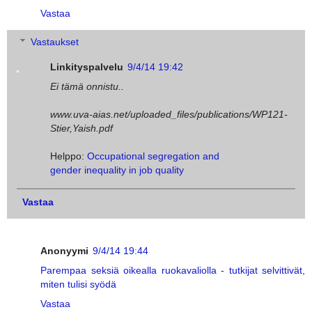
Vastaa
Vastaukset
Linkityspalvelu
9/4/14 19:42
Ei tämä onnistu..
www.uva-aias.net/uploaded_files/publications/WP121-
Stier,Yaish.pdf
Helppo:
Occupational segregation and
gender inequality in job quality
Vastaa
Anonyymi
9/4/14 19:44
Parempaa seksiä oikealla ruokavaliolla - tutkijat selvittivät,
miten tulisi syödä
Vastaa