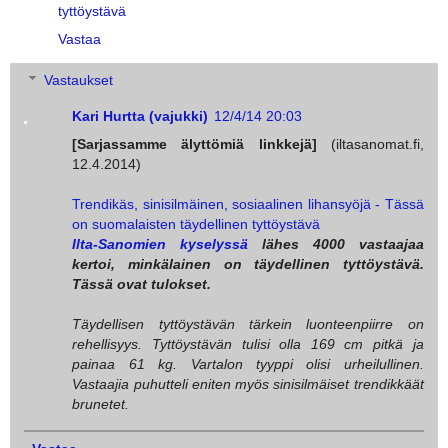
tyttöystävä
Vastaa
Vastaukset
Kari Hurtta (vajukki)
12/4/14 20:03
[Sarjassamme älyttömiä linkkejä]
(iltasanomat.fi,
12.4.2014)
Trendikäs, sinisilmäinen, sosiaalinen lihansyöjä - Tässä
on suomalaisten täydellinen tyttöystävä
Ilta-Sanomien kyselyssä
lähes 4000 vastaajaa
kertoi, minkälainen on täydellinen tyttöystävä.
Tässä ovat tulokset.
Täydellisen tyttöystävän tärkein luonteenpiirre on
rehellisyys. Tyttöystävän tulisi olla 169 cm pitkä ja
painaa 61 kg. Vartalon tyyppi olisi urheilullinen.
Vastaajia puhutteli eniten myös sinisilmäiset trendikkäät
brunetet.