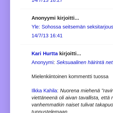
Anonyymi kirjoitti...
Yle: Sohossa seitsemän seksitarjous
14/7/13 16:41
Kari Hurtta
kirjoitti...
Anonyymi
:
Seksuaalinen häirintä net
Mielenkiintoinen kommentti tuossa
Ilkka Kahila
:
Nuorena miehenä "ravin
viettäneenä oli aivan tavallista, että 
vanhemmatkin naiset tulivat takapuo
tunnustelemaan.