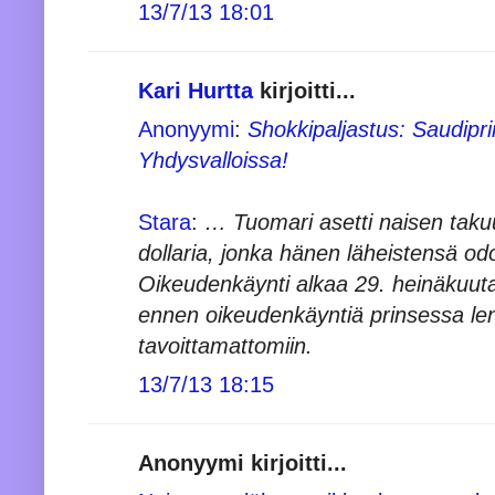
13/7/13 18:01
Kari Hurtta
kirjoitti...
Anonyymi
:
Shokkipaljastus: Saudiprin
Yhdysvalloissa!
Stara
:
… Tuomari asetti naisen taku
dollaria, jonka hänen läheistensä o
Oikeudenkäynti alkaa 29. heinäkuuta
ennen oikeudenkäyntiä prinsessa l
tavoittamattomiin.
13/7/13 18:15
Anonyymi kirjoitti...