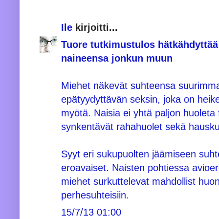
Ile
kirjoitti...
Tuore tutkimustulos hätkähdyttää
naineensa jonkun muun
Miehet näkevät suhteensa suurimma
epätyydyttävän seksin, joka on heik
myötä. Naisia ei yhtä paljon huoleta 
synkentävät rahahuolet sekä hausk
Syyt eri sukupuolten jäämiseen suh
eroavaiset. Naisten pohtiessa avioer
miehet surkuttelevat mahdollist huo
perhesuhteisiin.
15/7/13 01:00