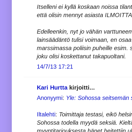
Itselleni ei kyllä koskaan noissa tilan
että olisin mennyt asiasta ILMOIT
Edelleenkin, nyt jo vähän varttuneem
lainsäädäntö tulisi voimaan, en osa
marssimassa poliisin puheille esim. s
joku olisi koskettanut takapuoltani.
14/7/13 17:21
Kari Hurtta
kirjoitti...
Anonyymi
:
Yle: Sohossa seitsemän s
Iltalehti
:
Toimittaja testasi, eikö hels
Sohossa todella myydä seksiä. Kiel
myyntitarjouksesta hänet heitettiin ul