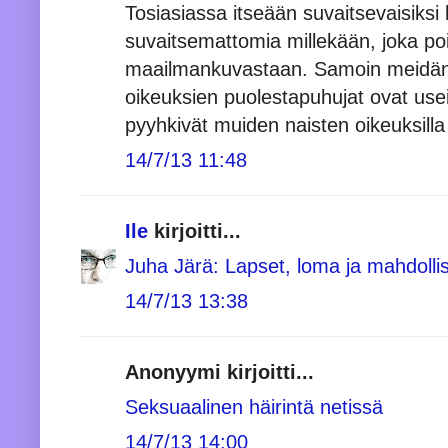
Tosiasiassa itseään suvaitsevaisiksi 
suvaitsemattomia millekään, joka p
maailmankuvastaan. Samoin meidän 
oikeuksien puolestapuhujat ovat usei
pyyhkivät muiden naisten oikeuksilla
14/7/13 11:48
Ile
kirjoitti...
Juha Järä: Lapset, loma ja mahdolli
14/7/13 13:38
Anonyymi kirjoitti...
Seksuaalinen häirintä netissä
14/7/13 14:00