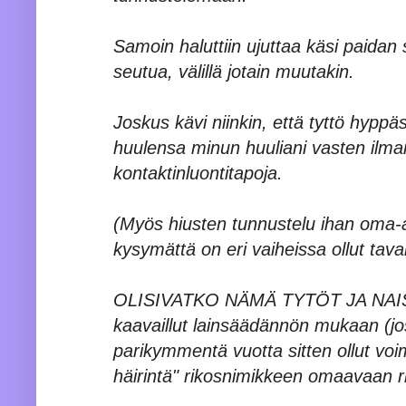
Samoin haluttiin ujuttaa käsi paidan 
seutua, välillä jotain muutakin.
Joskus kävi niinkin, että tyttö hyppäs
huulensa minun huuliani vasten il
kontaktinluontitapoja.
(Myös hiusten tunnustelu ihan oma-al
kysymättä on eri vaiheissa ollut taval
OLISIVATKO NÄMÄ TYTÖT JA NAIS
kaavaillut lainsäädännön mukaan (jos 
parikymmentä vuotta sitten ollut vo
häirintä" rikosnimikkeen omaavaan 