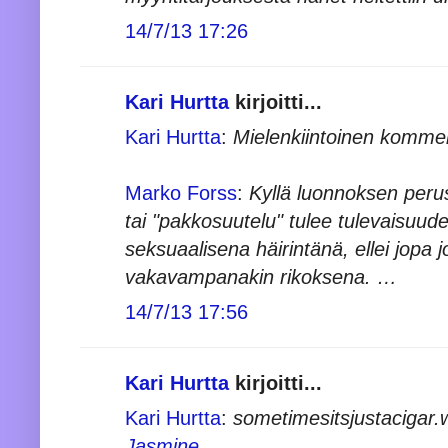
14/7/13 17:26
Kari Hurtta
kirjoitti...
Kari Hurtta
:
Mielenkiintoinen kommen
Marko Forss
:
Kyllä luonnoksen perust
tai "pakkosuutelu" tulee tulevaisuu
seksuaalisena häirintänä, ellei jopa
vakavampanakin rikoksena. …
14/7/13 17:56
Kari Hurtta
kirjoitti...
Kari Hurtta
:
sometimesitsjustacigar
Jasmine