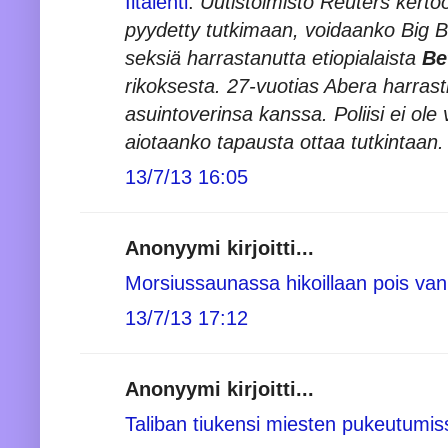
Iltalehti
:
Uutistoimisto Reuters kertoo,
pyydetty tutkimaan, voidaanko Big Br
seksiä harrastanutta etiopialaista
Be
rikoksesta. 27-vuotias Abera harrast
asuintoverinsa kanssa. Poliisi ei ole
aiotaanko tapausta ottaa tutkintaan.
13/7/13 16:05
Anonyymi kirjoitti...
Morsiussaunassa hikoillaan pois vanh
13/7/13 17:12
Anonyymi kirjoitti...
Taliban tiukensi miesten pukeutumis