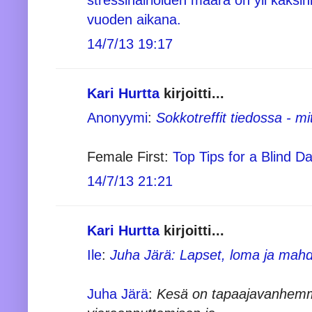
vuoden aikana.
14/7/13 19:17
Kari Hurtta
kirjoitti...
Anonyymi
:
Sokkotreffit tiedossa - mi
Female First:
Top Tips for a Blind D
14/7/13 21:21
Kari Hurtta
kirjoitti...
Ile
:
Juha Järä: Lapset, loma ja mahd
Juha Järä
:
Kesä on tapaajavanhemmi