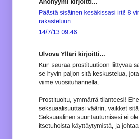
Anonyymi kirjoitti...
Päästä sisäinen kesäkissasi irti! 8 vi
rakasteluun
14/7/13 09:46
Ulvova Ylläri kirjoitti...
Kun seuraa prostituutioon liittyvää s
se hyvin paljon sitä keskustelua, jot
viime vuosituhannella.
Prostituoitu, ymmärrä tilanteesi! Ehe
seksuaalisuuttasi väärin, vaikket si
Seksuaalinen suuntautumisesi ei ole
itsetuhoista käyttäytymistä, ja joht