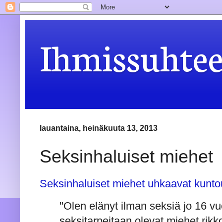
Ihmissuhteet
lauantaina, heinäkuuta 13, 2013
Seksinhaluiset miehet
Seksinhaluiset miehet uhkaavat kunto
"Olen elänyt ilman seksiä jo 16 vu
seksitarpeitaan olevat miehet rikk